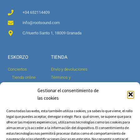
+34 652114409
info@rootsound.com
C/Huerto Santo 1, 18009 Granada
ESKORZO
TIENDA
Conciertos
Envío y devoluciones
Tienda online
Términos y
condiciones
Música
Gestionar el consentimiento de
Aviso legal y política
Vídeos
las cookies
de privacidad
Noticias
Mi cuenta
Biografía
Como todas las webs, esta también utiliza cookies, ya sabes lo que viene, el rollo
legal que puedes aceptar, denegar o elegir. Para qué sirven, se supone que para
Contacto
ofrecer las mejores experiencias, utilizamos tecnologías como las cookies para
almacenar y/o acceder a la información del dispositivo. El consentimiento de
estas tecnologías nos permitirá procesar datos como el comportamiento de
navegación o las identificaciones únicas en este sitio. No consentir o retirar el