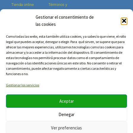
Tienda online
Términos y
condiciones
Música
Gestionar el consentimiento de
Aviso legal y política
Vídeos
las cookies
de privacidad
Noticias
Mi cuenta
Biografía
Como todas las webs, esta también utiliza cookies, ya sabes lo que viene, el rollo
legal que puedes aceptar, denegar o elegir. Para qué sirven, se supone que para
Contacto
ofrecer las mejores experiencias, utilizamos tecnologías como las cookies para
almacenar y/o acceder a la información del dispositivo. El consentimiento de
estas tecnologías nos permitirá procesar datos como el comportamiento de
navegación o las identificaciones únicas en este sitio. No consentir o retirar el
NEWSLETTER
consentimiento, puede afectar negativamente a ciertas características y
funciones o no.
Gestionar los servicios
Aceptar
Denegar
Ver preferencias