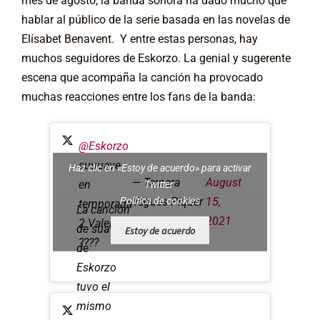
mes de agosto, la banda sonora ha dado mucho que
hablar al público de la serie basada en las novelas de
Elísabet Benavent. Y entre estas personas, hay
muchos seguidores de Eskorzo. La genial y sugerente
escena que acompaña la canción ha provocado
muchas reacciones entre los fans de la banda:
@Eskorzo
suuuave
Haz clic en «Estoy de acuerdo» para activar
— Tamara
August
en
Twitter
Política de cookies
Yagues Piquer
15,
temporada
La canción
(@TYPiqueras)
2021
2 Valeria
de suave
Estoy de acuerdo
????
de
Eskorzo
tuvo el
mismo