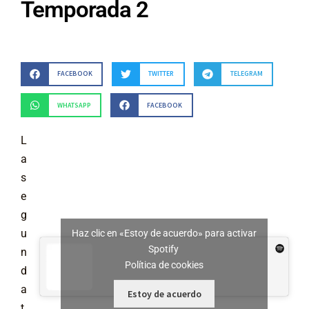
Temporada 2
FACEBOOK
TWITTER
TELEGRAM
WHATSAPP
FACEBOOK
L
a
s
e
g
u
Haz clic en «Estoy de acuerdo» para activar
Spotify
n
Política de cookies
d
a
Estoy de acuerdo
t