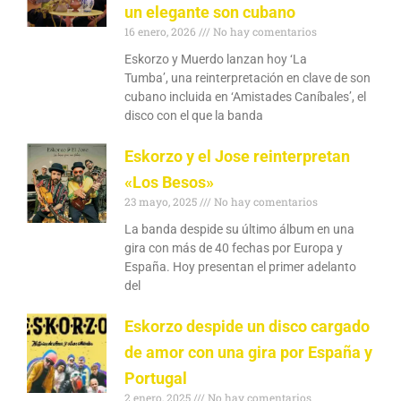
un elegante son cubano
16 enero, 2026
No hay comentarios
Eskorzo y Muerdo lanzan hoy ‘La
Tumba’, una reinterpretación en clave de son
cubano incluida en ‘Amistades Caníbales’, el
disco con el que la banda
Eskorzo y el Jose reinterpretan
«Los Besos»
23 mayo, 2025
No hay comentarios
La banda despide su último álbum en una
gira con más de 40 fechas por Europa y
España. Hoy presentan el primer adelanto
del
Eskorzo despide un disco cargado
de amor con una gira por España y
Portugal
2 enero, 2025
No hay comentarios