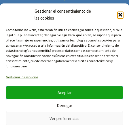
condiciones
Música
Gestionar el consentimiento de
Aviso legal y política
Vídeos
las cookies
de privacidad
Noticias
Mi cuenta
Biografía
Como todas las webs, esta también utiliza cookies, ya sabes lo que viene, el rollo
legal que puedes aceptar, denegar o elegir. Para qué sirven, se supone que para
Contacto
ofrecer las mejores experiencias, utilizamos tecnologías como las cookies para
almacenar y/o acceder a la información del dispositivo. El consentimiento de
estas tecnologías nos permitirá procesar datos como el comportamiento de
navegación o las identificaciones únicas en este sitio. No consentir o retirar el
NEWSLETTER
consentimiento, puede afectar negativamente a ciertas características y
funciones o no.
Gestionar los servicios
Aceptar
Denegar
Ver preferencias
Rootsound Music S.L. © Todos los derechos reservados