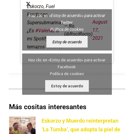
Eskorzo, Fuel
Fandango,
Haz clic en «Estoy de acuerdo» para activar
August
Supersubmarina…
Twitter
— Ro
Política de cookies
17,
¿Es
#Valeria2
o
(@RociRocio)
2021
mi Spotify? Vaya
Estoy de acuerdo
temazos ????????
Haz clic en «Estoy de acuerdo» para activar
Facebook
Política de cookies
Estoy de acuerdo
Más cositas interesantes
Eskorzo y Muerdo reinterpretan
‘La Tumba’, que adopta la piel de