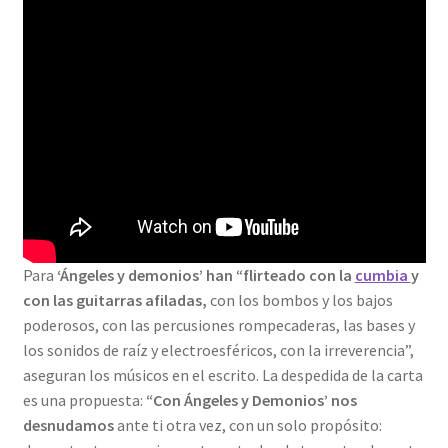
Política de cookies (UE)
Términos y condiciones
Tienda
Vídeo
Para
‘Ángeles y demonios’ han “flirteado con la
cumbia
y
con las guitarras afiladas,
con los bombos y los bajos
poderosos, con las percusiones rompecaderas, las bases y
los sonidos de raíz y electroesféricos, con la irreverencia”,
aseguran los músicos en el escrito. La despedida de la carta
es una propuesta:
“Con Ángeles y Demonios’ nos
desnudamos
ante ti otra vez, con un solo propósito: