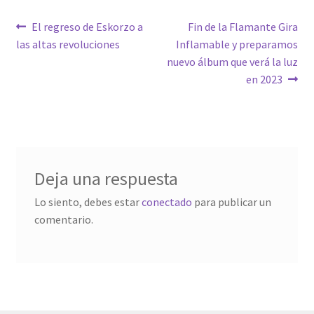
Navegación
Anterior:
Siguiente:
El regreso de Eskorzo a
Fin de la Flamante Gira
las altas revoluciones
Inflamable y preparamos
de
nuevo álbum que verá la luz
entradas
en 2023
Deja una respuesta
Lo siento, debes estar
conectado
para publicar un
comentario.