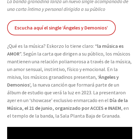
Mundo Bullanga
La banda granadina lanza un nuevo single acompañado de
una carta íntima y personal dirigida a su público
Paraísos Artificiales
Escucha aquí el single ‘Ángeles y Demonios’
Envío y devoluciones
¿Qué es la música? Eskorzo lo tiene claro:
“la música es
Finalizar compra
AMOR”.
Según la carta que dirigen a su público, los músicos
mantienen una relación poliamorosa a través de la música,
Home
un amor sensual, instintivo, físico y emocional. En la
misiva, los músicos granadinos presentan,
‘Ángeles y
Mantenimiento
Demonios’,
la nueva canción que formará parte de un
álbum de estudio que verá la luz en 2023. La presentaron
Más información sobre las cookies
ayer en un ‘showcase’ exclusivo enmarcado en el
Día de la
Música, el 21 de junio, organizado por ACCES e INAEM,
en
Mi cuenta
el templo de la banda, la Sala Planta Baja de Granada.
Política de cookies