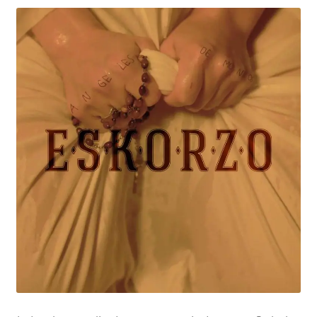
Discografía
Alerta Canibal
Camino de fuego
El Árbol De La Duda
El Encanto De Lo Irreverente
Eskorzo Afrobeat Experience: Hypnotic Covers
Historias de Amor y otras Mierdas
La Sopa Boba