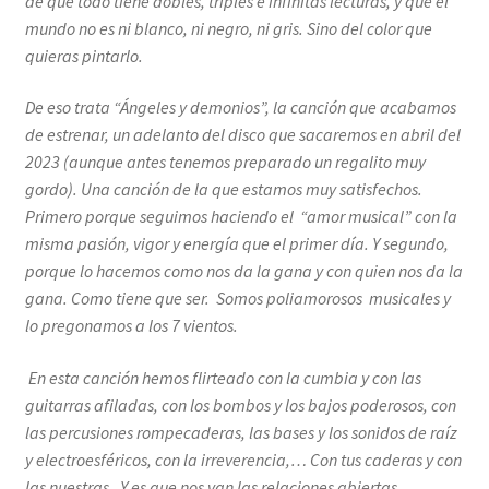
de que todo tiene dobles, triples e infinitas lecturas, y que el
mundo no es ni blanco, ni negro, ni gris. Sino del color que
quieras pintarlo.
De eso trata “Ángeles y demonios”, la canción que acabamos
de estrenar, un adelanto del disco que sacaremos en abril del
2023 (aunque antes tenemos preparado un regalito muy
gordo). Una canción de la que estamos muy satisfechos.
Primero porque seguimos haciendo el “amor musical” con la
misma pasión, vigor y energía que el primer día. Y segundo,
porque lo hacemos como nos da la gana y con quien nos da la
gana. Como tiene que ser. Somos poliamorosos musicales y
lo pregonamos a los 7 vientos.
En esta canción hemos flirteado con la cumbia y con las
guitarras afiladas, con los bombos y los bajos poderosos, con
las percusiones rompecaderas, las bases y los sonidos de raíz
y electroesféricos, con la irreverencia,… Con tus caderas y con
las nuestras. Y es que nos van las relaciones abiertas,