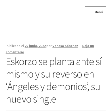
Ir
Ir
Menú
a
al
la
contenido
Inicio
navegación
Aviso Legal y política de privacidad
Publicado el
22 junio, 2022
por
Vanesa Sánchez
—
Deja un
Biografía de Eskorzo
comentario
Eskorzo se planta ante sí
Biography
mismo y su reverso en
Carrito
‘Ángeles y demonios’, su
Conciertos
nuevo single
Contacto